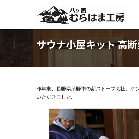
コ
ナ
ン
ビ
テ
ゲ
ン
ー
ツ
シ
へ
ョ
サウナ小屋キット 高
ス
ン
キ
に
ッ
移
プ
動
昨年末、長野県茅野市の薪ストーブ会社、ケ
いただきました。