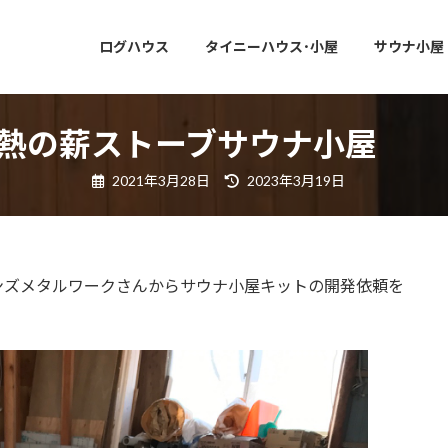
ログハウス
タイニーハウス･小屋
サウナ小屋
断熱の薪ストーブサウナ小屋
最
2021年3月28日
2023年3月19日
終
更
新
日
時
:
ンズメタルワークさんからサウナ小屋キットの開発依頼を