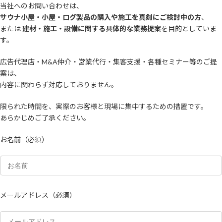
コ
ナ
当社へのお問い合わせは、
ン
ビ
サウナ小屋・小屋・ログ製品の購入や施工を真剣にご検討中の方
、
テ
ゲ
または
建材・施工・設備に関する具体的な業務提案
を目的としていま
ン
ー
す。
ツ
シ
へ
ョ
広告代理店・M&A仲介・営業代行・集客支援・各種セミナー等のご提
ス
ン
案は、
キ
に
ッ
移
内容に関わらず対応しておりません。
プ
動
限られた時間を、実際のお客様と現場に集中するための措置です。
あらかじめご了承ください。
お名前（必須）
メールアドレス（必須）