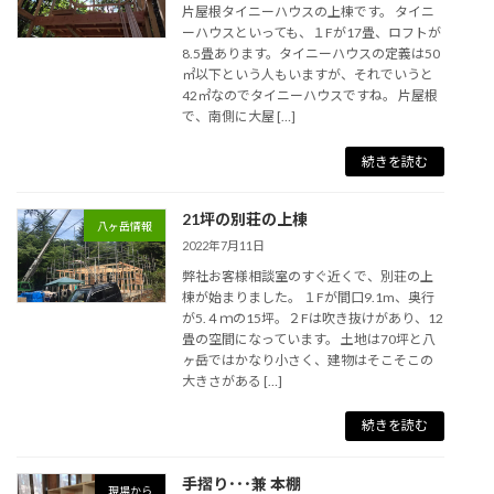
片屋根タイニーハウスの上棟です。 タイニ
ーハウスといっても、１Fが17畳、ロフトが
8.5畳あります。タイニーハウスの定義は50
㎡以下という人もいますが、それでいうと
42㎡なのでタイニーハウスですね。 片屋根
で、南側に大屋 […]
続きを読む
21坪の別荘の上棟
八ヶ岳情報
2022年7月11日
弊社お客様相談室のすぐ近くで、別荘の上
棟が始まりました。 １Fが間口9.1m、奥行
が5.４ｍの15坪。２Fは吹き抜けがあり、12
畳の空間になっています。 土地は70坪と八
ヶ岳ではかなり小さく、建物はそこそこの
大きさがある […]
続きを読む
手摺り･･･兼 本棚
現場から