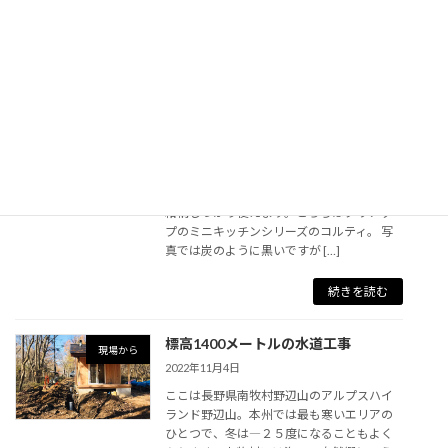
気を回すというのがシーリ […]
続きを読む
タイニーハウスにミニキッチン
現場から
2022年11月7日
長野県、南牧村のタイニーハウスにミニキ
ッチンがつきました。 ミニキッチンといっ
ても横幅が１．８メートルありますので、
結構しっかり使えます。こちらはクリナッ
プのミニキッチンシリーズのコルティ。 写
真では炭のように黒いですが […]
続きを読む
標高1400メートルの水道工事
現場から
2022年11月4日
ここは長野県南牧村野辺山のアルプスハイ
ランド野辺山。本州では最も寒いエリアの
ひとつで、冬は―２５度になることもよく