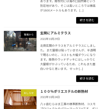
あります。南牧村には海の口自然郷という
別荘地があり、そこは高いところでは標高
が1800メートルもあります。 […]
続きを読む
玄関にアルミテラス
現場から
2022年10月29日
北側玄関のテラスをアルミテラスにしまし
た。 まだ屋根は貼っていませんが、半透明
で明るいのと、コストも大幅ダウンになり
ます。南側のウッドデッキにはしっかりと
大屋根がかぶっているため、これもまた面
白いかなと思います。 せっか […]
続きを読む
１００％ポリエステルの断熱材
おしらせ
2022年10月24日
八ヶ岳むらはま工房の標準断熱材、コスモ
プロジェクトのパワーマックスAです。 ポリ