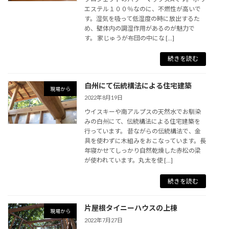
エステル１００％なのに、不燃性が高いで
す。湿気を吸って低湿度の時に放出するた
め、壁体内の調湿作用があるのが魅力で
す。 家じゅうが布団の中にな […]
続きを読む
白州にて伝統構法による住宅建築
現場から
2022年8月19日
ウイスキーや南アルプスの天然水でお馴染
みの白州にて、伝統構法による住宅建築を
行っています。 昔ながらの伝統構法で、金
具を使わずに木組みをおこなっています。長
年寝かせてしっかり自然乾燥した赤松の梁
が使われています。丸太を使 […]
続きを読む
片屋根タイニーハウスの上棟
現場から
2022年7月27日