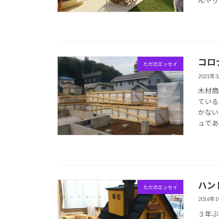
んやり
コロ
ただのエッセイ
2021年
木材商
ている
かない
ュであ
ハン
ただのエッセイ
2016年
３年ぶ