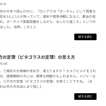
9月1日
何かの本で読んだのに、「ロシアでは『ダーチャ』という質素な
荘を2人に1人が持っていて、週末や夏季休暇になると、都会の喧
れ、ダーチャで家庭菜園をしながら、ゆったり過ごす」というの
ました。 当時、これ […]
続きを読む
方の定理（ピタゴラスの定理）の覚え方
7月16日
、三角形の対角線の求め方、覚えてますか？ セルフビルドをされ
方、建築関係の方には、簡単な問題かもしれません。メジャーな
、三平方の定理（ピタゴラスの定理）を使うことですね。（ま
れ以外の方法あんまり知 […]
続きを読む