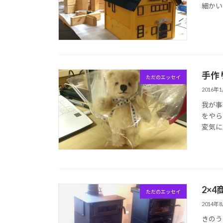
細かい
手作
ただのエッセイ
2016年
我が事
をやら
変気に
2×
ただのエッセイ
2014年
きのう