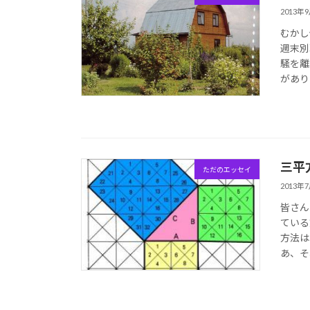
2013年
むかし
週末別
騒を離
があり
三平
ただのエッセイ
2013年
皆さん
ている
方法は
あ、そ