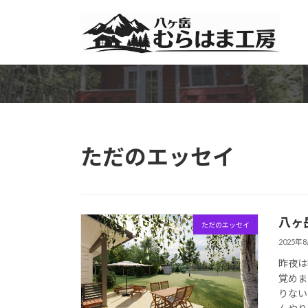
コ
ナ
ン
ビ
テ
ゲ
ン
ー
ツ
シ
へ
ョ
ス
ン
キ
に
ッ
移
ただのエッセイ
プ
動
八ヶ
ただのエッセイ
2025年
昨夜は
覚めま
りない