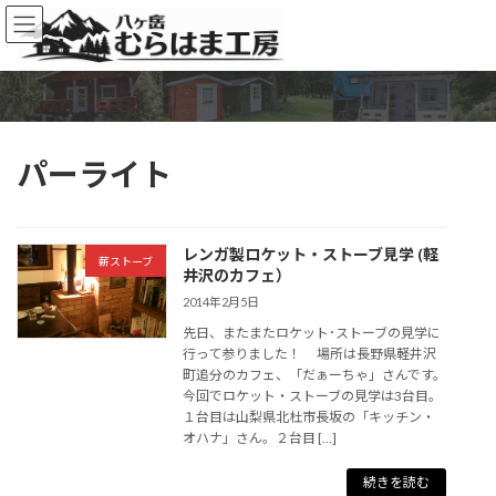
コ
ナ
ン
ビ
テ
ゲ
ン
ー
ツ
シ
へ
ョ
ス
ン
パーライト
キ
に
ッ
移
プ
動
レンガ製ロケット・ストーブ見学 (軽
薪ストーブ
井沢のカフェ）
2014年2月5日
先日、またまたロケット･ストーブの見学に
行って参りました！ 場所は長野県軽井沢
町追分のカフェ、「だぁーちゃ」さんです。
今回でロケット・ストーブの見学は3台目。
１台目は山梨県北杜市長坂の「キッチン・
オハナ」さん。２台目 […]
続きを読む