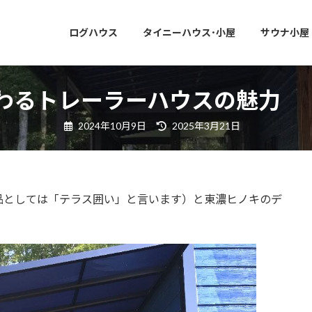
ログハウス
タイニーハウス･小屋
サウナ小屋
わるトレーラーハウスの魅力
最
2024年10月9日
2025年3月21日
終
更
新
日
時
:
品としては「テラス囲い」と言います）と東濃ヒノキのデ