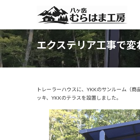
コ
ナ
ン
ビ
テ
ゲ
ン
ー
ツ
シ
へ
ョ
エクステリア工事で変
ス
ン
キ
に
ッ
移
プ
動
トレーラーハウスに、YKKのサンルーム（商
ッキ、YKKのテラスを設置しました。