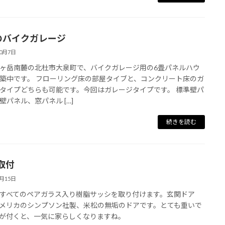
4のバイクガレージ
10月7日
ヶ岳南麓の北杜市大泉町で、バイクガレージ用の6畳パネルハウ
築中です。 フローリング床の部屋タイブと、コンクリート床のガ
タイプどちらも可能です。今回はガレージタイプです。 標準壁パ
壁パネル、窓パネル […]
続きを読む
取付
7月15日
すべてのペアガラス入り樹脂サッシを取り付けます。玄関ドア
メリカのシンプソン社製、米松の無垢のドアです。とても重いで
が付くと、一気に家らしくなりますね。