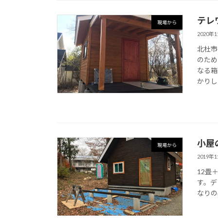
テレ
現場から
2020年
北杜市
のため
なる箱
かりし
小屋
現場から
2019年
12畳
す。デ
なりの