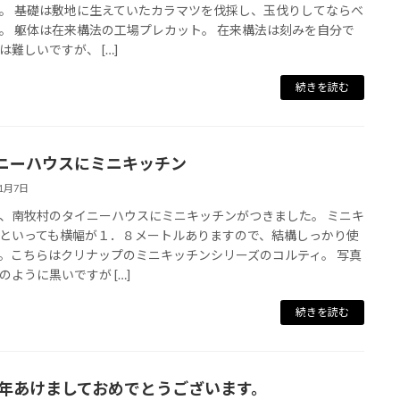
。 基礎は敷地に生えていたカラマツを伐採し、玉伐りしてならべ
。 躯体は在来構法の工場プレカット。 在来構法は刻みを自分で
は難しいですが、 […]
続きを読む
ニーハウスにミニキッチン
11月7日
、南牧村のタイニーハウスにミニキッチンがつきました。 ミニキ
といっても横幅が１．８メートルありますので、結構しっかり使
。こちらはクリナップのミニキッチンシリーズのコルティ。 写真
のように黒いですが […]
続きを読む
22年あけましておめでとうございます。