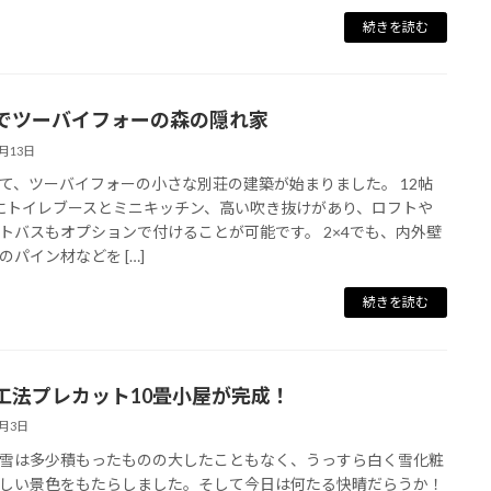
続きを読む
でツーバイフォーの森の隠れ家
7月13日
て、ツーバイフォーの小さな別荘の建築が始まりました。 12帖
にトイレブースとミニキッチン、高い吹き抜けがあり、ロフトや
トバスもオプションで付けることが可能です。 2×4でも、内外壁
のパイン材などを […]
続きを読む
工法プレカット10畳小屋が完成！
2月3日
雪は多少積もったものの大したこともなく、うっすら白く雪化粧
しい景色をもたらしました。そして今日は何たる快晴だらうか！