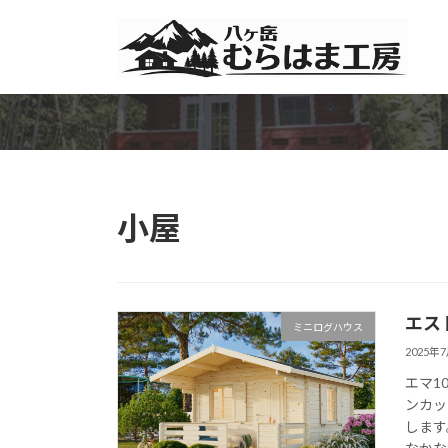
コ
ナ
ン
ビ
テ
ゲ
ン
ー
ツ
シ
へ
ョ
ス
ン
キ
に
ッ
移
小屋
プ
動
エス
ミニログハウス
2025年
エマ1
ンカッ
します