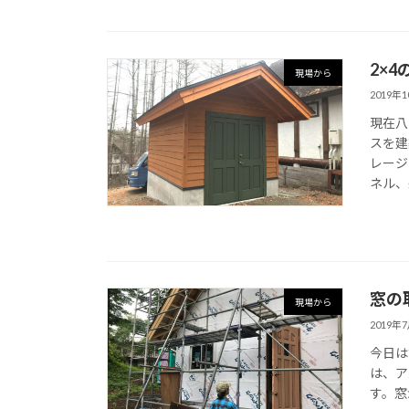
2×
現場から
2019年
現在八
スを建
レージ
ネル、
窓の
現場から
2019年
今日は
は、ア
す。窓