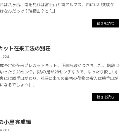
れば八ヶ岳、南を見れば富士山と南アルプス、西には甲斐駒ケ
はなんだっけ？瑞牆山？と […]
続きを読む
カット在来工法の別荘
1月30日
成予定の在来プレカットキット。正面階段がつきました。 踏段は
ゆったり28センチ。(私の足が28センチなので、ゆったり欲しい)
裏には勝手口があり、別荘に来ての最初の荷物の搬入は勝手口が
になるでしょう […]
続きを読む
４の小屋 完成編
1月21日