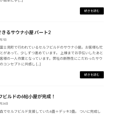
か簡単に手 […]
続きを読む
Yできるサウナ小屋 パート2
6月7日
富士見町で行われているセルフビルドのサウナ小屋。お客様も忙
とがあって、少しずつ進めています。 上棟までお手伝いしたあと
客様の一人作業となっています。弊社の断熱性にこだわったサウ
のコンセプトに共感し […]
続きを読む
フビルドの6帖小屋が完成！
4月26日
森でセルフビルド支援していた6畳＋デッキ3畳。 ついに完成し