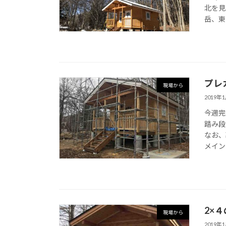
北を見
岳、東
プレ
現場から
2019年
今週完
踏み段
なお、
メイン
2×
現場から
2019年