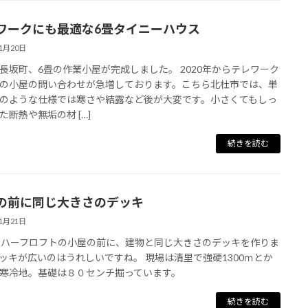
ワークにも最適な6畳タイニーハウス
11月20日
長坂町、6畳の作業小屋が完成しました。 2020年からテレワーク
の小屋の問い合わせが急増しております。こちら北杜市では、単
のような仕様では寒さや結露など後が大変です。小さくてもしっ
た断熱や無垢の材 […]
続きを読む
の前に同じ大きさのデッキ
11月21日
＋ハーフロフトの小屋の前に、建物と同じ大きさのデッキを作りま
ッキが広いのはうれしいですね。 現場は清里で強硬1300ｍとか
寒冷地。基礎は８０センチ掘っています。
続きを読む