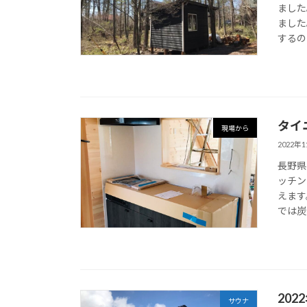
ました
ました
するの
タイ
現場から
2022年
長野県
ッチン
えます
では炭
20
サウナ