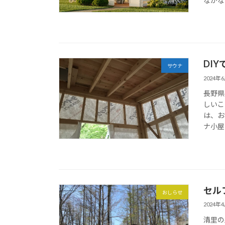
なかな
DI
サウナ
2024年
長野県
しいこ
は、お
ナ小屋
セル
おしらせ
2024年
清里の