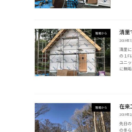
清里
現場から
2019年
清里に
の１F
ユニッ
に無垢
在来
現場から
2019年
先日の
の冬ら