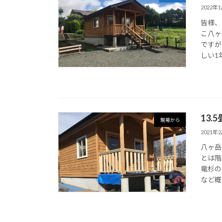
2022年
皆様、
こ八ヶ
ですが
しい1年
13
現場から
2021年
八ヶ岳
とは階
竜杉の
など概