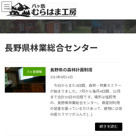
コ
ナ
ン
ビ
テ
ゲ
ン
ー
ツ
シ
へ
ョ
ス
ン
長野県林業総合センター
キ
に
ッ
移
プ
動
長野県の森林計画制度
八ヶ岳情報
2013年8月16日
今日からまた4日間、森林・林業セミナー
が始まりました。7月から毎月4日間、12月
まで合計30日の日程です。場所は塩尻市
の、長野県林業総合センター。 県産材利用
の促進を謳っているだけあって、建物には信
州産カラマツがふんだ […]
続きを読む