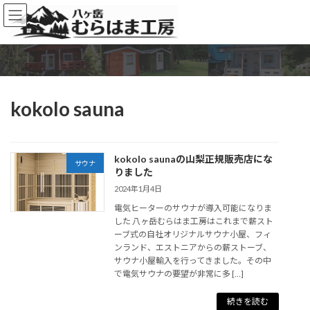
コ
ナ
ン
ビ
テ
ゲ
ン
ー
ツ
シ
へ
ョ
ス
ン
kokolo sauna
キ
に
ッ
移
プ
動
kokolo saunaの山梨正規販売店にな
サウナ
りました
2024年1月4日
電気ヒーターのサウナが導入可能になりま
した 八ヶ岳むらはま工房はこれまで薪スト
ーブ式の自社オリジナルサウナ小屋、フィ
ンランド、エストニアからの薪ストーブ、
サウナ小屋輸入を行ってきました。その中
で電気サウナの要望が非常に多 […]
続きを読む