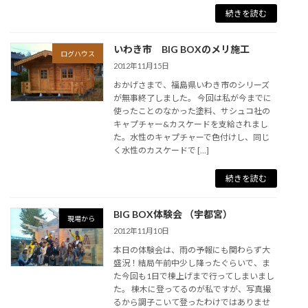
続きを読む
いわき市 BIG BOXのメリ施工
ログハウス
2012年11月15日
おかげさまで、福島県いわき市のシリーズ
が無事終了しました。 今回は私が今までに
使ったことのなかった塗料、サシュコ社の
キャプチャー&カスケードを支給されまし
た。水性のキャプチャーで色付けし、同じ
く水性のカスケードで […]
続きを読む
BIG BOX体験会 （宇都宮）
現場から
2012年11月10日
本日の体験会は、雨の予報にも関わらず大
盛況！結局午前中少し降ったぐらいで、ま
た今回も1日で棟上げまで行ってしまいまし
た。 棟木に登ってるのが私ですが、写真撮
るから調子こいて登ったわけではありませ