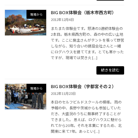
BIG BOX体験会（栃木市西方町）
現場から
2012年12月4日
またまた体験会です。怒涛の3連続体験会の
2本目。栃木県西方町の、森の中の広い土地
です。ここに施主さんがテントを張って野営
しながら、知り合いの建設会社さんと一緒
にログハウスを建ててます。とても寒かった
ですが、現場では焚き火 […]
続きを読む
BIG BOX体験会（宇都宮その２）
現場から
2012年11月23日
本日のセルフビルドスクールの模様。 雨の
予報の中、長野や茨城からも参加していた
だき、大盛況のうちに無事終了することが
できました。 思えば、ログハウスに魅せら
れてから20年。それを本業にするため、北
関東に来て7年。あっとい […]