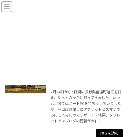
コ
ナ
ン
ビ
テ
ゲ
ン
ー
ツ
シ
へ
ョ
ス
ン
BIGBOX
キ
に
ッ
移
プ
動
セルフビルド・スクールin長野県信濃
現場から
町
2013年7月29日
7月24日から5日間の長野県信濃町遠征を終
え、やっと八ヶ岳に帰ってきました。いつ
も出張ではノートPCを持ち歩いていました
が、今回はお試しにタブレットとスマホの
みにしてみたのですが・・・結果、タブレ
ットではブログの更新が大 […]
続きを読む