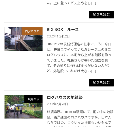
ん。上に登ってビス止めをし […]
続きを読む
BIG BOX ルース
ログハウス
2012年10月12日
BIGBOXの茨城代理店の仕事で、 昨日今日
と、先日までやっていたガレージ上のミニ
ログハウスに、本宅から上がる階段を作っ
ていました。社長さんが書いた図面を見
て、その通りに作ればまちがいないんだけ
ど、外階段でこれだけ大きい […]
続きを読む
ログハウスの地鎮祭
現場から
2012年5月23日
那須塩原。BIFBOX現場にて、雨の中の地鎮
祭。西洋建築のログハウスですが、日本人
ならではの、こういった神事もいいもんで