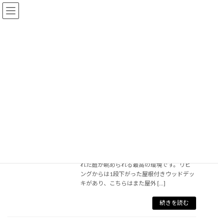
コ
ナ
ン
ビ
テ
ゲ
ン
ー
ツ
シ
へ
ョ
ス
ン
2×4
キ
に
ッ
移
プ
動
ウッドデッキのセルフビルド支援
現場から
2023年9月24日
清里の森別荘地でウッドデッキのセルフビ
ルド支援を行いました。 こちらの別荘はリ
ビングから大開口でプライバシーの確保さ
れた庭が眺められる最高の環境です。リビ
ングからは1段下がった屋根付きウッドデッ
キがあり、こちらはまた屋外 […]
続きを読む