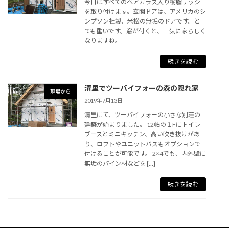
今日はすべてのペアガラス入り樹脂サッシ
を取り付けます。玄関ドアは、アメリカのシ
ンプソン社製、米松の無垢のドアです。と
ても重いです。窓が付くと、一気に家らしく
なりますね。
続きを読む
清里でツーバイフォーの森の隠れ家
現場から
2019年7月13日
清里にて、ツーバイフォーの小さな別荘の
建築が始まりました。 12帖の１Fにトイレ
ブースとミニキッチン、高い吹き抜けがあ
り、ロフトやユニットバスもオプションで
付けることが可能です。 2×4でも、内外壁に
無垢のパイン材などを […]
続きを読む