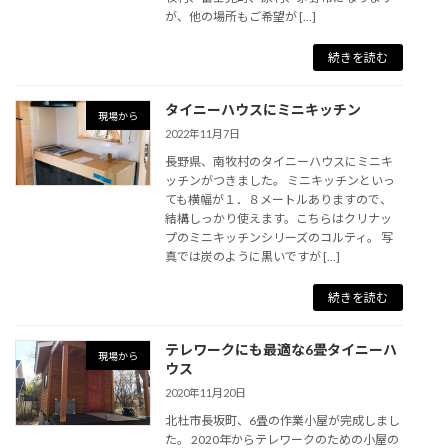
が、他の場所もご希望が […]
続きを読む
タイニーハウスにミニキッチン
現場から
2022年11月7日
長野県、南牧村のタイニーハウスにミニキ
ッチンがつきました。 ミニキッチンといっ
ても横幅が１．８メートルありますので、
結構しっかり使えます。こちらはクリナッ
プのミニキッチンシリーズのコルティ。 写
真では炭のように黒いですが […]
続きを読む
テレワークにも最適な6畳タイニーハ
現場から
ウス
2020年11月20日
北杜市長坂町、6畳の作業小屋が完成しまし
た。 2020年からテレワークのための小屋の