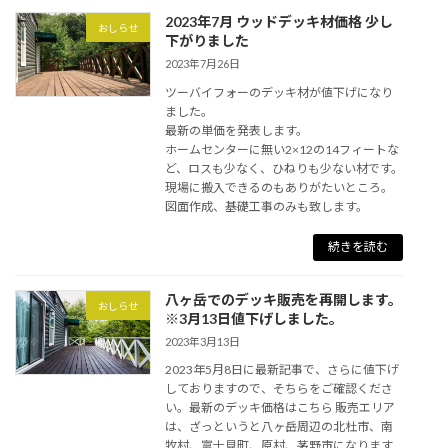
2023年7月 ウッドデッキ材価格 少し
おしらせ
下がりました
2023年7月26日
ツーバイフォーのデッキ材が値下げになり
ました。
最新の単価を発表します。
ホームセンターに無い2×12の14フィートな
ど、ロスも少なく、ひねりも少ない材です。
現場に搬入できるのもありがたいところ。
図面作成、基礎工事のみも致します。
続きを読む
八ヶ岳でのデッキ販売を再開します。
おしらせ
※3月13日値下げしました。
2023年3月13日
2023年5月8日に最新記事で、さらに値下げ
しておりますので、そちらをご確認くださ
い。最新のデッキ価格はこちら 販売エリア
は、ざっというと八ヶ岳周辺の北杜市、南
牧村、富士見町、原村、茅野市になります