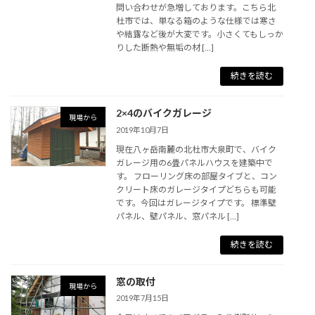
問い合わせが急増しております。こちら北
杜市では、単なる箱のような仕様では寒さ
や結露など後が大変です。小さくてもしっか
りした断熱や無垢の材 […]
続きを読む
2×4のバイクガレージ
現場から
2019年10月7日
現在八ヶ岳南麓の北杜市大泉町で、バイク
ガレージ用の6畳パネルハウスを建築中で
す。 フローリング床の部屋タイブと、コン
クリート床のガレージタイプどちらも可能
です。今回はガレージタイプです。 標準壁
パネル、壁パネル、窓パネル […]
続きを読む
窓の取付
現場から
2019年7月15日