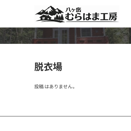
コ
ナ
ン
ビ
テ
ゲ
ン
ー
ツ
シ
へ
ョ
ス
ン
キ
に
ッ
移
脱衣場
プ
動
投稿 はありません。