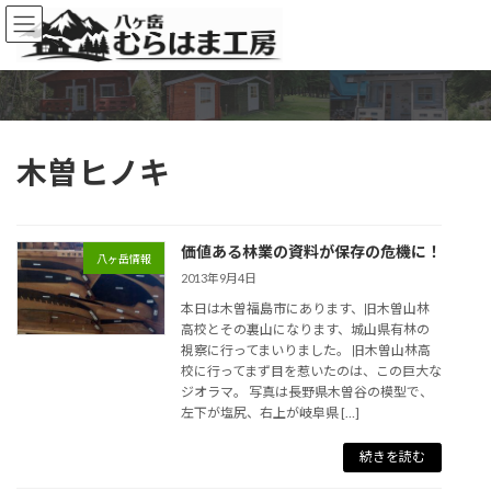
コ
ナ
ン
ビ
テ
ゲ
ン
ー
ツ
シ
へ
ョ
ス
ン
木曽ヒノキ
キ
に
ッ
移
プ
動
価値ある林業の資料が保存の危機に！
八ヶ岳情報
2013年9月4日
本日は木曽福島市にあります、旧木曽山林
高校とその裏山になります、城山県有林の
視察に行ってまいりました。 旧木曽山林高
校に行ってまず目を惹いたのは、この巨大な
ジオラマ。 写真は長野県木曽谷の模型で、
左下が塩尻、右上が岐阜県 […]
続きを読む