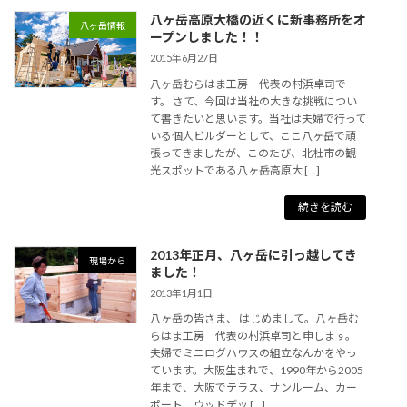
八ヶ岳高原大橋の近くに新事務所をオ
八ヶ岳情報
ープンしました！！
2015年6月27日
八ヶ岳むらはま工房 代表の村浜卓司で
す。 さて、今回は当社の大きな挑戦につい
て書きたいと思います。当社は夫婦で行って
いる個人ビルダーとして、ここ八ヶ岳で頑
張ってきましたが、このたび、北杜市の観
光スポットである八ヶ岳高原大 […]
続きを読む
2013年正月、八ヶ岳に引っ越してき
現場から
ました！
2013年1月1日
八ヶ岳の皆さま、 はじめまして。八ヶ岳む
らはま工房 代表の村浜卓司と申します。
夫婦でミニログハウスの組立なんかをやっ
ています。大阪生まれで、1990年から2005
年まで、大阪でテラス、サンルーム、カー
ポート、ウッドデッ […]