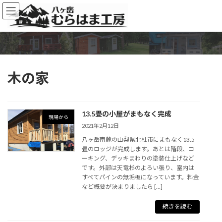
コ
ナ
ン
ビ
テ
ゲ
ン
ー
ツ
シ
へ
ョ
ス
ン
木の家
キ
に
ッ
移
プ
動
13.5畳の小屋がまもなく完成
現場から
2021年2月12日
八ヶ岳南麓の山梨県北杜市にまもなく13.5
畳のロッジが完成します。あとは階段、コ
ーキング、デッキまわりの塗装仕上げなど
です。外部は天竜杉のよろい張り、室内は
すべてパインの無垢板になっています。料金
など概要が決まりましたら […]
続きを読む