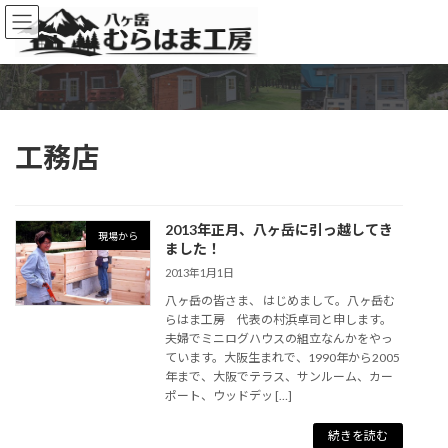
コ
ナ
ン
ビ
テ
ゲ
ン
ー
ツ
シ
へ
ョ
ス
ン
工務店
キ
に
ッ
移
プ
動
2013年正月、八ヶ岳に引っ越してき
現場から
ました！
2013年1月1日
八ヶ岳の皆さま、 はじめまして。八ヶ岳む
らはま工房 代表の村浜卓司と申します。
夫婦でミニログハウスの組立なんかをやっ
ています。大阪生まれで、1990年から2005
年まで、大阪でテラス、サンルーム、カー
ポート、ウッドデッ […]
続きを読む