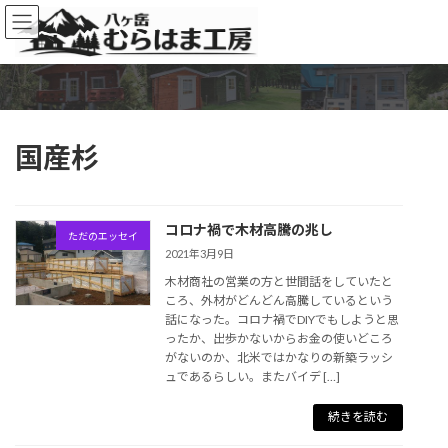
コ
ナ
ン
ビ
テ
ゲ
ン
ー
ツ
シ
へ
ョ
ス
ン
国産杉
キ
に
ッ
移
プ
動
コロナ禍で木材高騰の兆し
ただのエッセイ
2021年3月9日
木材商社の営業の方と世間話をしていたと
ころ、外材がどんどん高騰しているという
話になった。コロナ禍でDIYでもしようと思
ったか、出歩かないからお金の使いどころ
がないのか、北米ではかなりの新築ラッシ
ュであるらしい。またバイデ […]
続きを読む