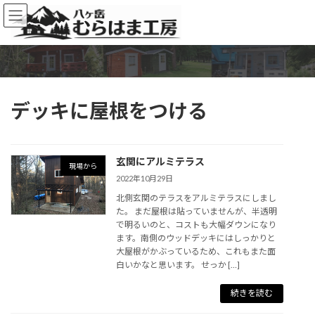
コ
ナ
ン
ビ
テ
ゲ
ン
ー
ツ
シ
へ
ョ
ス
ン
デッキに屋根をつける
キ
に
ッ
移
プ
動
玄関にアルミテラス
現場から
2022年10月29日
北側玄関のテラスをアルミテラスにしまし
た。 まだ屋根は貼っていませんが、半透明
で明るいのと、コストも大幅ダウンになり
ます。南側のウッドデッキにはしっかりと
大屋根がかぶっているため、これもまた面
白いかなと思います。 せっか […]
続きを読む