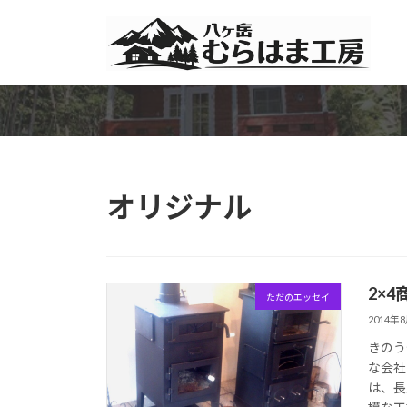
コ
ナ
ン
ビ
テ
ゲ
ン
ー
ツ
シ
へ
ョ
ス
ン
キ
に
ッ
移
オリジナル
プ
動
2×
ただのエッセイ
2014年
きのう
な会社
は、長