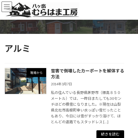
コ
ナ
ン
ビ
テ
ゲ
ン
ー
ツ
シ
へ
ョ
ス
ン
アルミ
キ
に
ッ
移
プ
動
雪害で倒壊したカーポートを解体する
現場から
方法
2014年3月7日
私の住んでいる長野県茅野市（標高８５０
メートル）では、一昨日またしても30セン
チほどの積雪になりました。※現在は山梨
県北杜市高根町幸い水っぽい雪だったこと
もあり、今日には雪がすっかり溶けて、ほ
とんどの道路でもスタッドレス […]
続きを読む