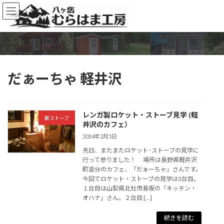
コ
ナ
ン
ビ
テ
ゲ
ン
ー
ツ
シ
へ
ョ
ス
ン
だぁーちゃ 軽井沢
キ
に
ッ
移
プ
動
レンガ製ロケット・ストーブ見学 (軽
薪ストーブ
井沢のカフェ）
2014年2月5日
先日、またまたロケット･ストーブの見学に
行って参りました！ 場所は長野県軽井沢
町追分のカフェ、「だぁーちゃ」さんです。
今回でロケット・ストーブの見学は3台目。
１台目は山梨県北杜市長坂の「キッチン・
オハナ」さん。２台目 […]
続きを読む