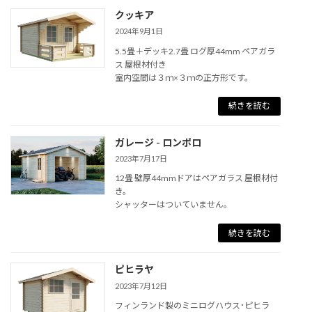
クッキア
2024年9月1日
5.5畳＋デッキ2.7畳 ログ厚44mm ペアガラ
ス 屋根材付き
室内空間は３ｍ×３ｍの正方形です。
続きを読む
ガレージ - ロンポロ
2023年7月17日
12畳 壁厚44mmドアはペアガラス 屋根材付
き。
シャッターはついていません。
続きを読む
ピヒラヤ
2023年7月12日
フィンランド製のミニログハウス･ピヒラ