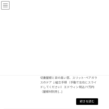
コ
ナ
ン
ビ
テ
ゲ
ン
ー
ツ
シ
へ
ョ
ス
ン
purpose-stock
キ
に
ッ
移
プ
動
北欧式ツーバイフォーの小屋キット
2025年7月31日
８畳タイプは４種類。さらに壁パネルの配
置は自由 リリー 税込88万円（屋根材別売）
切妻屋根と背の高い窓、スリット･ペアガラ
スのドア ↓組立手順 （手動で左右にスライ
ドしてください） エドウィン 税込77万円
（屋根材別売 […]
続きを読む