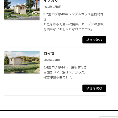
イソカリ
2023年7月8日
3.7畳 ログ厚40㎜ シングルガラス屋根材付
き
お庭を彩る可愛い収納庫。ガーデンの景観
を損ねないおしゃれなログハウス。
続きを読む
ロイヌ
2023年7月8日
5.4畳 ログ厚44mm 屋根材付き
両開きドア、窓はペアガラス。
確認申請不要の9㎡。
続きを読む