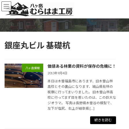
コ
ナ
ン
ビ
テ
ゲ
ン
ー
ツ
シ
へ
ョ
ス
ン
銀座丸ビル 基礎杭
キ
に
ッ
移
プ
動
価値ある林業の資料が保存の危機に！
八ヶ岳情報
2013年9月4日
本日は木曽福島市にあります、旧木曽山林
高校とその裏山になります、城山県有林の
視察に行ってまいりました。 旧木曽山林高
校に行ってまず目を惹いたのは、この巨大な
ジオラマ。 写真は長野県木曽谷の模型で、
左下が塩尻、右上が岐阜県 […]
続きを読む