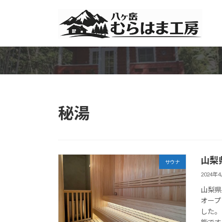
コ
ナ
ン
ビ
テ
ゲ
ン
ー
ツ
シ
へ
ョ
ス
ン
キ
に
ッ
移
秘湯
プ
動
山梨
サウナ
2024年
山梨県
オープ
した。