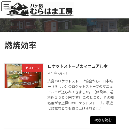
コ
ナ
ン
ビ
テ
ゲ
ン
ー
ツ
シ
へ
ョ
ス
ン
燃焼効率
キ
に
ッ
移
プ
動
ロケットストーブのマニュアル本
薪ストーブ
2013年7月9日
広島のロケットストーブ協会から、日本唯
一（らしい）のロケットストーブのマニュ
アル本が送られてきました。（値段は、送
料込１５００円です） このところ、その知
名度が急上昇中のロケットストーブ。最近
は雑誌などでも取り上げられる […]
続きを読む