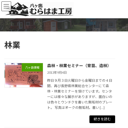
コ
ナ
ン
ビ
テ
ゲ
ン
ー
ツ
シ
へ
ョ
ス
ン
林業
キ
に
ッ
移
プ
動
森林・林業セミナー（育苗、造林）
八ヶ岳情報
2013年9月4日
昨日９月３日火曜日から金曜日までの４日
間、再び長野県林業総合センターにて森
林・林業セミナーを受けています。センタ
ーには様々な展示がありますが、面白いの
は色々とウンチクを書いた無垢材のプレー
ト。 写真はオークの無垢材。書い […]
続きを読む