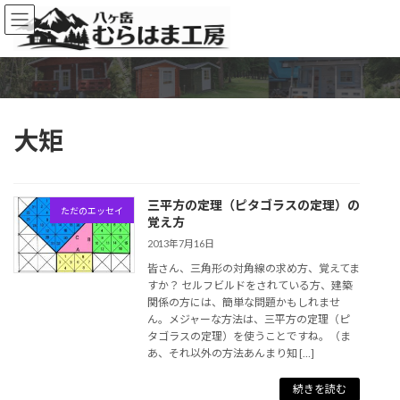
コ
ナ
ン
ビ
テ
ゲ
ン
ー
ツ
シ
へ
ョ
ス
ン
大矩
キ
に
ッ
移
プ
動
三平方の定理（ピタゴラスの定理）の
ただのエッセイ
覚え方
2013年7月16日
皆さん、三角形の対角線の求め方、覚えてま
すか？ セルフビルドをされている方、建築
関係の方には、簡単な問題かもしれませ
ん。メジャーな方法は、三平方の定理（ピ
タゴラスの定理）を使うことですね。（ま
あ、それ以外の方法あんまり知 […]
続きを読む