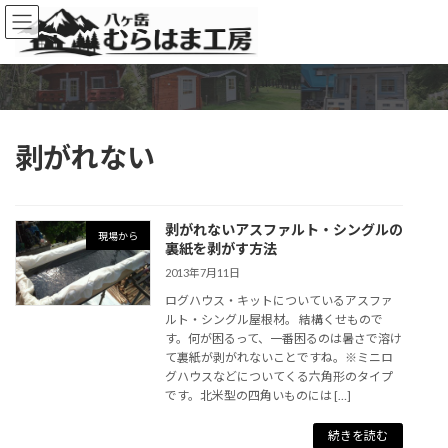
コ
ナ
ン
ビ
テ
ゲ
ン
ー
ツ
シ
へ
ョ
ス
ン
剥がれない
キ
に
ッ
移
プ
動
剥がれないアスファルト・シングルの
現場から
裏紙を剥がす方法
2013年7月11日
ログハウス・キットについているアスファ
ルト・シングル屋根材。 結構くせもので
す。何が困るって、一番困るのは暑さで溶け
て裏紙が剥がれないことですね。※ミニロ
グハウスなどについてくる六角形のタイプ
です。北米型の四角いものには […]
続きを読む