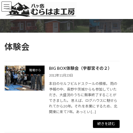
コ
ナ
ン
ビ
テ
ゲ
ン
ー
ツ
シ
へ
ョ
ス
ン
体験会
キ
に
ッ
移
プ
動
BIG BOX体験会（宇都宮その２）
現場から
2012年11月23日
本日のセルフビルドスクールの模様。 雨の
予報の中、長野や茨城からも参加していた
だき、大盛況のうちに無事終了することが
できました。 思えば、ログハウスに魅せら
れてから20年。それを本業にするため、北
関東に来て7年。あっとい […]
続きを読む