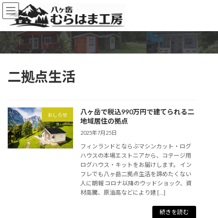
コ
ナ
ン
ビ
テ
ゲ
ン
ー
ツ
シ
へ
ョ
ス
ン
二拠点生活
キ
に
ッ
移
プ
動
八ヶ岳で税込990万円で建てられる二
おしらせ
地域居住の拠点
2025年7月25日
フィンランドとならぶマシンカット・ログ
ハウスの本場エストニアから、コテージ用
ログハウス・キットをお届けします。 イン
フレでも八ヶ岳二拠点生活を諦めたくない
人に朗報 コロナ以降のウッドショック、資
材高騰、原油高などにより建 […]
続きを読む