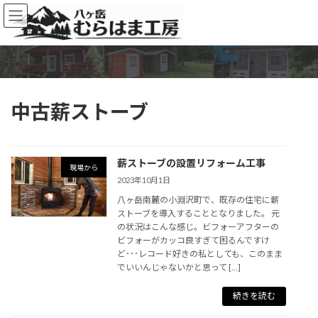
コ
ナ
ン
ビ
テ
ゲ
ン
ー
ツ
シ
へ
ョ
ス
ン
中古薪ストーブ
キ
に
ッ
移
プ
動
薪ストーブの設置リフォーム工事
現場から
2023年10月1日
八ヶ岳南麓の小淵沢町で、既存の住宅に薪
ストーブを導入することとなりました。 元
の状況はこんな感じ。ビフォーアフターの
ビフォーがカッコ良すぎて困るんですけ
ど･･･レコード好きの私としても、このまま
でいいんじゃないかと思って […]
続きを読む