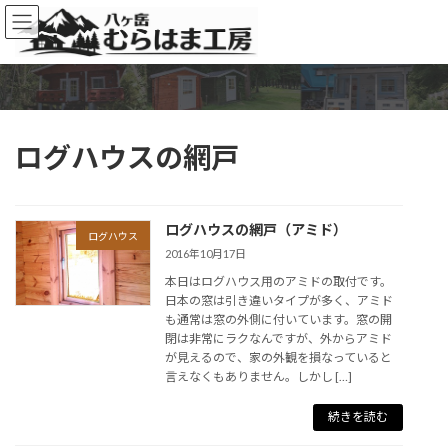
コ
ナ
ン
ビ
テ
ゲ
ン
ー
ツ
シ
へ
ョ
ス
ン
ログハウスの網戸
キ
に
ッ
移
プ
動
ログハウスの網戸（アミド）
ログハウス
2016年10月17日
本日はログハウス用のアミドの取付です。
日本の窓は引き違いタイプが多く、アミド
も通常は窓の外側に付いています。窓の開
閉は非常にラクなんですが、外からアミド
が見えるので、家の外観を損なっていると
言えなくもありません。しかし […]
続きを読む