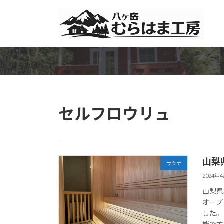
コ
ナ
ン
ビ
テ
ゲ
ン
ー
ツ
シ
へ
ョ
ス
ン
キ
に
ッ
移
セルフロウリュ
プ
動
山梨
サウナ
2024年
山梨県
オープ
した。