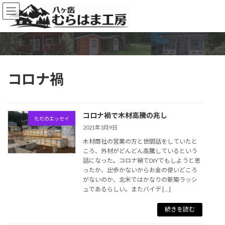
コ
ナ
ン
ビ
テ
ゲ
ン
ー
ツ
シ
へ
ョ
ス
ン
コロナ禍
キ
に
ッ
移
プ
動
コロナ禍で木材高騰の兆し
ただのエッセイ
2021年3月9日
木材商社の営業の方と世間話をしていたと
ころ、外材がどんどん高騰しているという
話になった。コロナ禍でDIYでもしようと思
ったか、出歩かないからお金の使いどころ
がないのか、北米ではかなりの新築ラッシ
ュであるらしい。またバイデ […]
続きを読む