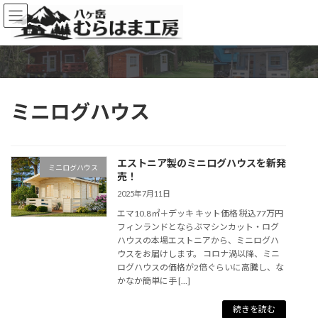
コ
ナ
ン
ビ
テ
ゲ
ン
ー
ツ
シ
へ
ョ
ス
ン
ミニログハウス
キ
に
ッ
移
プ
動
エストニア製のミニログハウスを新発
ミニログハウス
売！
2025年7月11日
エマ10.8㎡＋デッキ キット価格 税込77万円
フィンランドとならぶマシンカット・ログ
ハウスの本場エストニアから、ミニログハ
ウスをお届けします。 コロナ渦以降、ミニ
ログハウスの価格が2倍ぐらいに高騰し、な
かなか簡単に手 […]
続きを読む