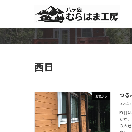
コ
ナ
ン
ビ
テ
ゲ
ン
ー
ツ
シ
へ
ョ
ス
ン
キ
に
ッ
移
西日
プ
動
つる
現場から
2023年
昨日は
たが、
の大き