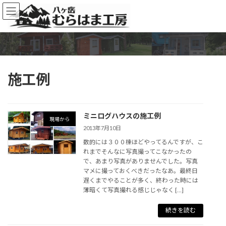
コ
ナ
ン
ビ
テ
ゲ
ン
ー
ツ
シ
へ
ョ
ス
ン
施工例
キ
に
ッ
移
プ
動
ミニログハウスの施工例
現場から
2013年7月10日
数的には３００棟ほどやってるんですが、こ
れまでそんなに写真撮ってこなかったの
で、あまり写真がありませんでした。写真
マメに撮っておくべきだったなあ。最終日
遅くまでやることが多く、終わった時には
薄暗くて写真撮れる感じじゃなく […]
続きを読む