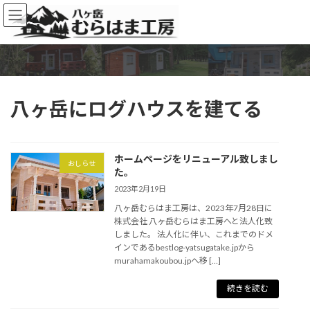
コ
ナ
ン
ビ
テ
ゲ
ン
ー
ツ
シ
へ
ョ
ス
ン
八ヶ岳にログハウスを建てる
キ
に
ッ
移
プ
動
ホームページをリニューアル致しまし
おしらせ
た。
2023年2月19日
八ヶ岳むらはま工房は、2023年7月28日に
株式会社 八ヶ岳むらはま工房へと法人化致
しました。 法人化に伴い、これまでのドメ
インであるbestlog-yatsugatake.jpから
murahamakoubou.jpへ移 […]
続きを読む