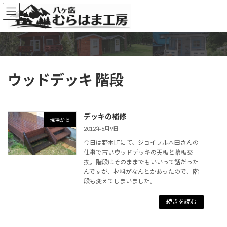
コ
ナ
ン
ビ
テ
ゲ
ン
ー
ツ
シ
へ
ョ
ス
ン
ウッドデッキ 階段
キ
に
ッ
移
プ
動
デッキの補修
現場から
2012年6月9日
今日は野木町にて、ジョイフル本田さんの
仕事で古いウッドデッキの天板と幕板交
換。階段はそのままでもいいって話だった
んですが、材料がなんとかあったので、階
段も変えてしまいました。
続きを読む